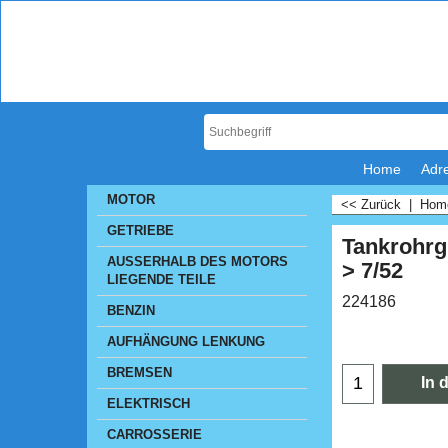
Home
Adr
MOTOR
<< Zurück
|
Ho
GETRIEBE
Tankrohr
AUSSERHALB DES MOTORS
> 7/52
LIEGENDE TEILE
224186
BENZIN
AUFHÄNGUNG LENKUNG
BREMSEN
In 
ELEKTRISCH
CARROSSERIE