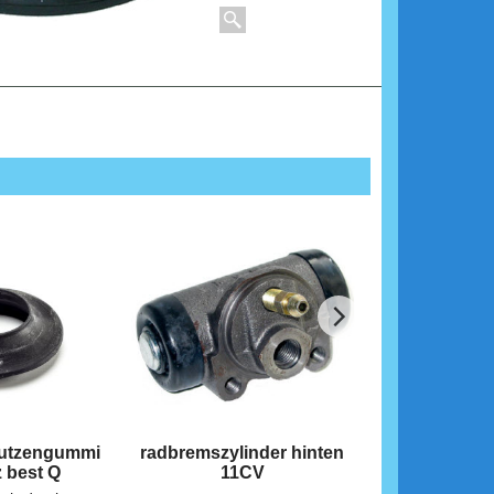
stutzengummi
radbremszylinder hinten
frontscheib
 best Q
11CV
aus