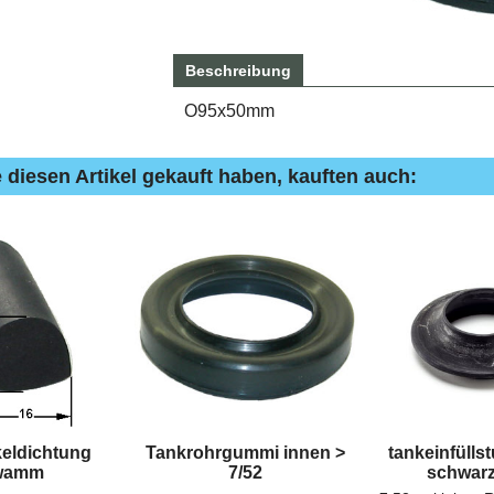
Beschreibung
O95x50mm
 diesen Artikel gekauft haben, kauften auch:
keldichtung
Tankrohrgummi innen >
tankeinfüll
wamm
7/52
schwarz