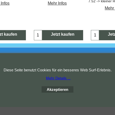
 Infos
Mehr Infos
Mehr 
zt kaufen
Jetzt kaufen
Jet
Copyright (c) 2023 Waldi. Alle Rechte vorbehalten.
WebShop erstellt mit
Diese Seite benutzt Cookies für ein besseres Web Surf-Erlebnis.
ShopFactory Shop
Software.
Mehr Details ...
Akzeptieren