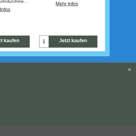
7.52 -> kleiner Rohrdurchmesser
Mehr Infos
Mehr 
Infos
zt kaufen
Jetzt kaufen
Jetz