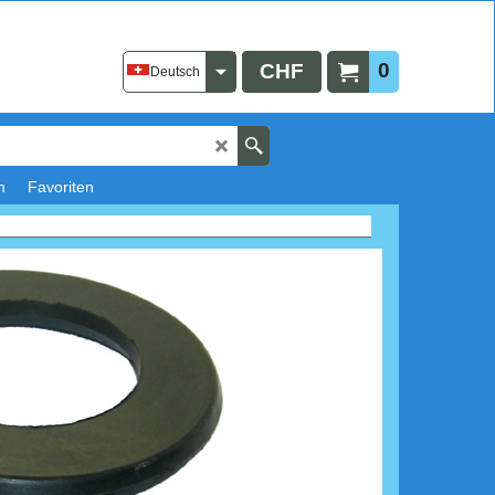
0
CHF
Deutsch
m
Favoriten