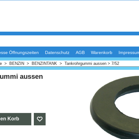
esse Öffnungszeiten
Datenschutz
AGB
Warenkorb
Impressu
me
>
BENZIN
>
BENZINTANK
>
Tankrohrgummi aussen > 7/52
gummi aussen
den Korb