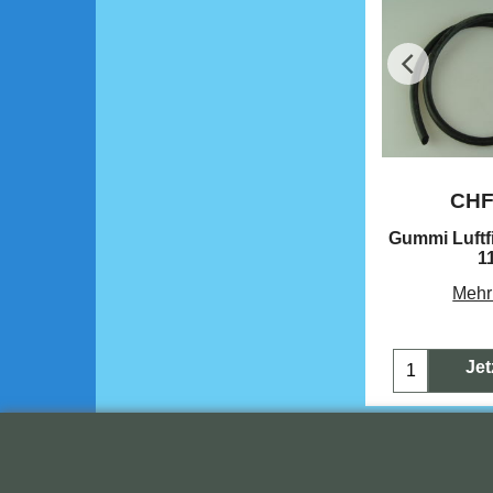
CH
Gummi Luftf
1
Mehr
Jet