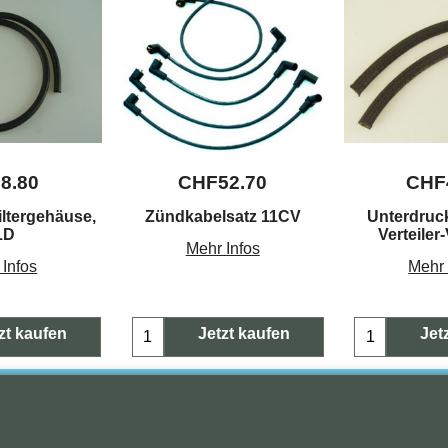
F
8.80
CHF
52.70
CHF
iltergehäuse,
Zündkabelsatz 11CV
Unterdruc
1D
Verteiler
Mehr Infos
 Infos
Mehr 
zt kaufen
Jetzt kaufen
Jet
Copyright (c) 2023 Waldi. Alle Rechte vorbehalten.