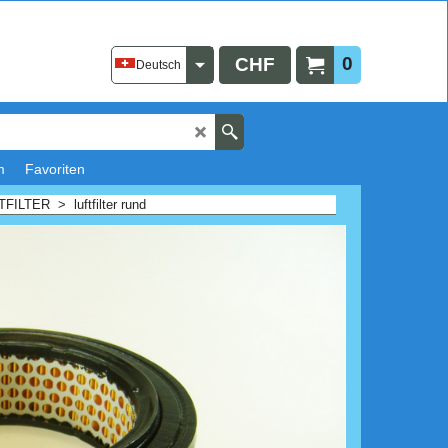
0
CHF
Deutsch
m
Favoriten
TFILTER
>
luftfilter rund