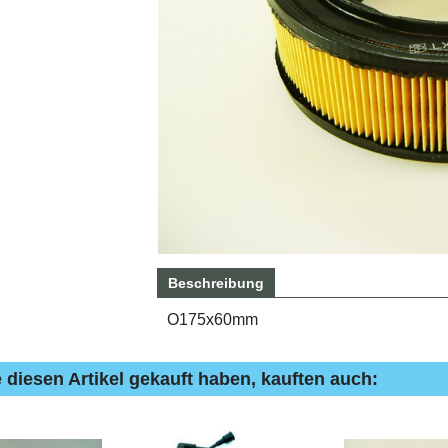
Beschreibung
O175x60mm
 diesen Artikel gekauft haben, kauften auch: