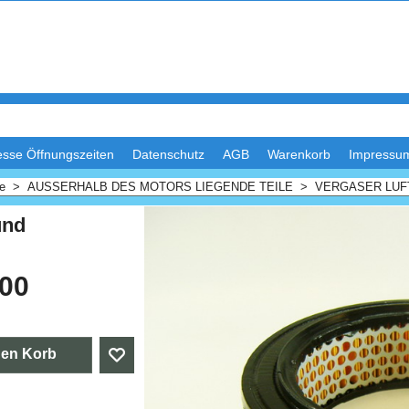
esse Öffnungszeiten
Datenschutz
AGB
Warenkorb
Impressu
me
>
AUSSERHALB DES MOTORS LIEGENDE TEILE
>
VERGASER LUF
rund
.00
den Korb