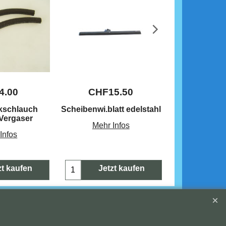
4.00
CHF
15.50
CHF
1
kschlauch
Scheibenwi.blatt edelstahl
Vergaserfuss
-Vergaser
bake
Mehr Infos
Infos
Mehr 
zt kaufen
Jetzt kaufen
Jetz