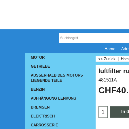
Home
Adr
MOTOR
<< Zurück
|
Ho
GETRIEBE
luftfilter 
AUSSERHALB DES MOTORS
481511A
LIEGENDE TEILE
CHF
40
BENZIN
AUFHÄNGUNG LENKUNG
BREMSEN
In 
ELEKTRISCH
CARROSSERIE