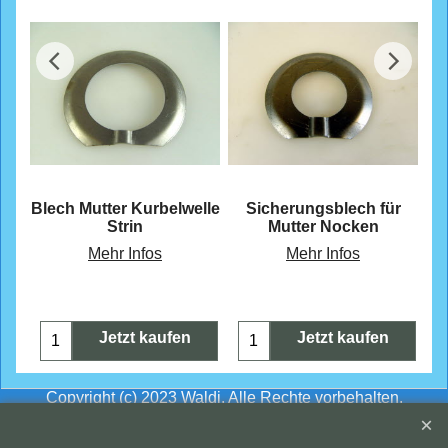
CHF
6.10
CHF
6.30
Blech Mutter Kurbelwelle
Sicherungsblech für
Nockenwellenbefestigung
Strin
Mutter Nocken
Mehr Infos
Mehr Infos
Jetzt kaufen
Jetzt kaufen
Copyright (c) 2023 Waldi. Alle Rechte vorbehalten.