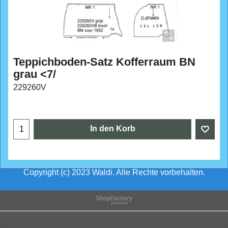
Teppichboden-Satz Kofferraum BN
grau <7/
229260V
In den Korb
Copyright (c) 2023 Waldi. Alle Rechte vorbehalten.
WebShop erstellt mit
ShopFactory Shop
Software.