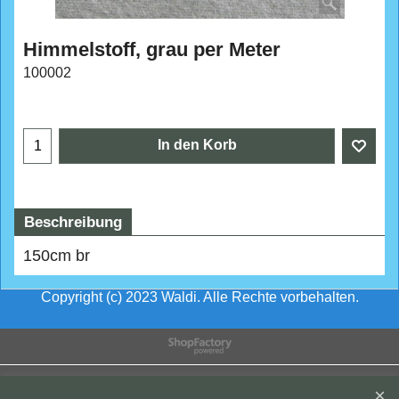
Himmelstoff, grau per Meter
100002
CHF
98.00
In den Korb
Beschreibung
150cm br
Copyright (c) 2023 Waldi. Alle Rechte vorbehalten.
WebShop erstellt mit
ShopFactory Shop
Software.