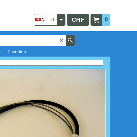
0
CHF
Deutsch
m
Favoriten