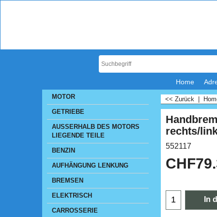
Home
Adr
MOTOR
<< Zurück
|
Ho
GETRIEBE
Handbrem
AUSSERHALB DES MOTORS
rechts/lin
LIEGENDE TEILE
552117
BENZIN
CHF
79
AUFHÄNGUNG LENKUNG
BREMSEN
ELEKTRISCH
In 
CARROSSERIE