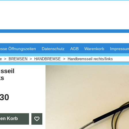
esse Öffnungszeiten
Datenschutz
AGB
Warenkorb
Impressu
me
>
BREMSEN
>
HANDBREMSE
>
Handbremsseil rechts/links
sseil
ks
.30
den Korb