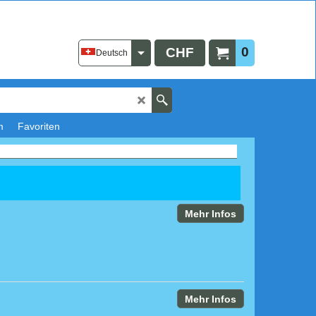
0
CHF
Deutsch
m
Favoriten
Mehr Infos
Mehr Infos