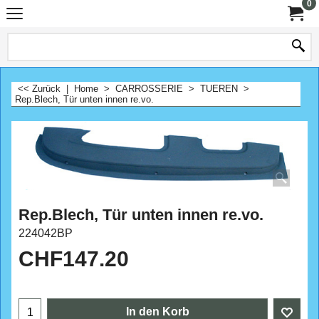
0
<< Zurück
|
Home
>
CARROSSERIE
>
TUEREN
>
Rep.Blech, Tür unten innen re.vo.
Rep.Blech, Tür unten innen re.vo.
224042BP
CHF
147.20
In den Korb