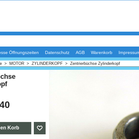
esse Öffnungszeiten
Datenschutz
AGB
Warenkorb
Impressu
me
>
MOTOR
>
ZYLINDERKOPF
>
Zentrierbüchse Zylinderkopf
üchse
opf
.40
den Korb