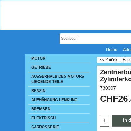
Home
Adr
MOTOR
<< Zurück
|
Ho
GETRIEBE
Zentrierb
AUSSERHALB DES MOTORS
Zylinderk
LIEGENDE TEILE
730007
BENZIN
CHF
26
AUFHÄNGUNG LENKUNG
BREMSEN
ELEKTRISCH
In 
CARROSSERIE