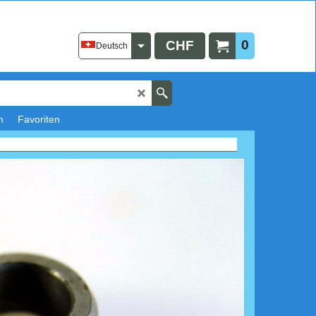
0
CHF
Deutsch
m
Favoriten