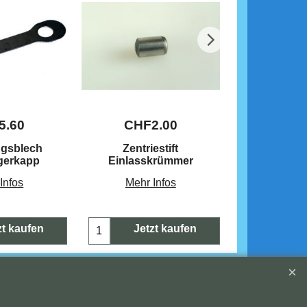
5.60
CHF
2.00
CHF
ngsblech
Zentriestift
Kupfe
gerkapp
Einlasskrümmer
Zylinderk
Infos
Mehr Infos
Mehr 
zt kaufen
Jetzt kaufen
Jetz