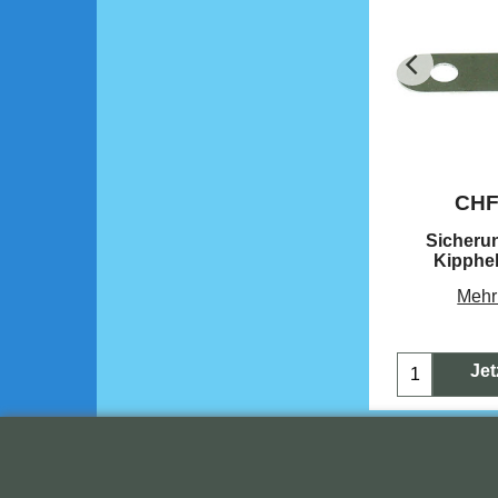
CH
Sicheru
Kipphe
Mehr
Jet