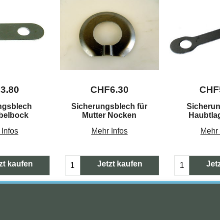
F
3.80
CHF
6.30
CHF
ngsblech
Sicherungsblech für
Sicheru
belbock
Mutter Nocken
Haubtla
 Infos
Mehr Infos
Mehr 
zt kaufen
Jetzt kaufen
Jet
Copyright (c) 2023 Waldi. Alle Rechte vorbehalten.