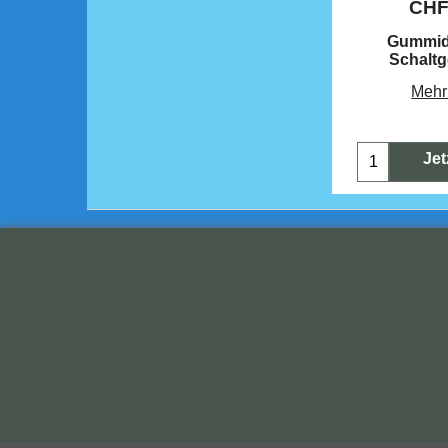
CH
Gummid
Schalt
Mehr
Jet