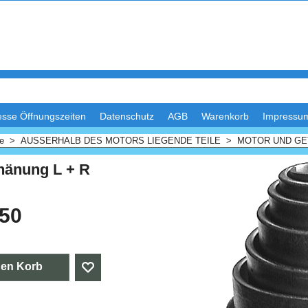
esse Öffnungszeiten
Datenschutz
AGB
Warenkorb
Impressu
me
>
AUSSERHALB DES MOTORS LIEGENDE TEILE
>
MOTOR UND GE
hänung L + R
.50
den Korb