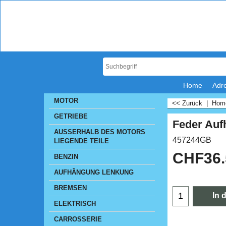
Home
Adr
MOTOR
<< Zurück
|
Ho
GETRIEBE
Feder Auf
AUSSERHALB DES MOTORS
457244GB
LIEGENDE TEILE
CHF
36
BENZIN
AUFHÄNGUNG LENKUNG
BREMSEN
In 
ELEKTRISCH
CARROSSERIE