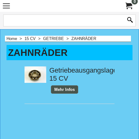
0
Home
>
15 CV
>
GETRIEBE
>
ZAHNRÄDER
ZAHNRÄDER
Getriebeausgangslager
15 CV
Mehr Infos